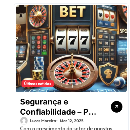
Últimas notícias
Segurança e
Confiabilidade – Por
Que a 777Bet é uma
Lucas Moreira
Mar 12, 2025
Com o crescimento do setor de apostas