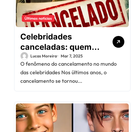
Últimas notícias
Celebridades
canceladas: quem
perdeu contratos
Lucas Moreira
Mar 7, 2025
O fenômeno do cancelamento no mundo
milionários por
das celebridades Nos últimos anos, o
polêmicas recentes?
cancelamento se tornou...