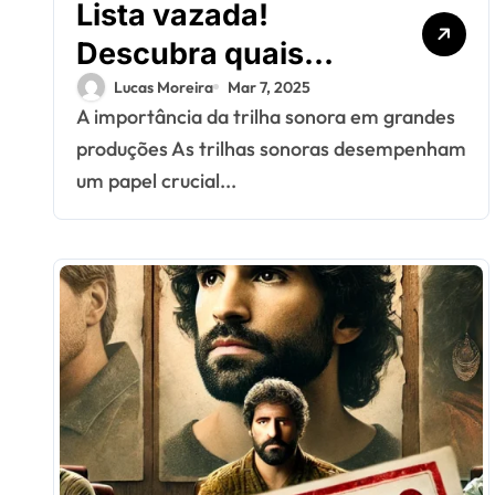
Lista vazada!
Descubra quais
artistas estarão na
Lucas Moreira
Mar 7, 2025
A importância da trilha sonora em grandes
trilha sonora do
produções As trilhas sonoras desempenham
próximo blockbuster
um papel crucial...