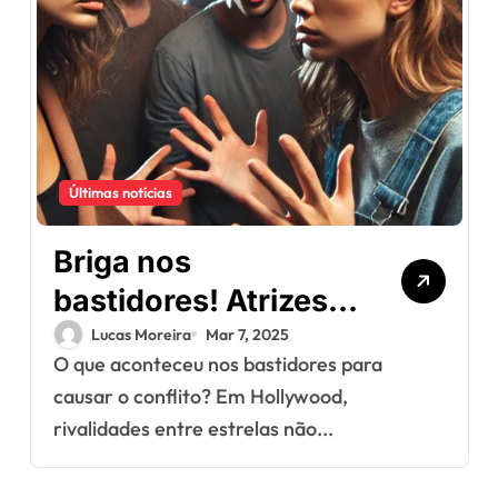
Últimas notícias
Briga nos
bastidores! Atrizes
se desentendem
Lucas Moreira
Mar 7, 2025
O que aconteceu nos bastidores para
durante gravações e
causar o conflito? Em Hollywood,
clima esquenta
rivalidades entre estrelas não...