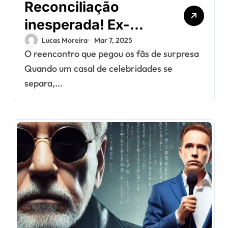
Reconciliação
inesperada! Ex-
casal de estrelas
Lucas Moreira
Mar 7, 2025
O reencontro que pegou os fãs de surpresa
volta a se encontrar
Quando um casal de celebridades se
após anos
separa,...
separados