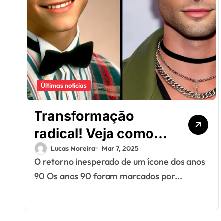
Últimas notícias
Transformação
radical! Veja como
está hoje este ex-
Lucas Moreira
Mar 7, 2025
O retorno inesperado de um ícone dos anos
ídolo dos anos 90
90 Os anos 90 foram marcados por...