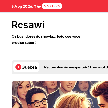
Skip
6 Aug 2026, Thu
6:30:15 PM
to
content
Rcsawi
Os bastidores do showbiz: tudo que você
precisa saber!
Reconciliação inesperada! Ex-casal de est
Quebra