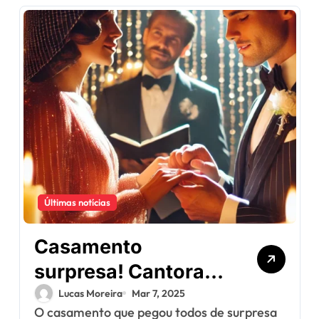
Últimas notícias
Casamento
surpresa! Cantora
pop e astro do
Lucas Moreira
Mar 7, 2025
O casamento que pegou todos de surpresa