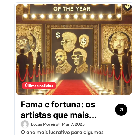
Últimas notícias
Fama e fortuna: os
artistas que mais
lucraram este ano (o
Lucas Moreira
Mar 7, 2025
O ano mais lucrativo para algumas