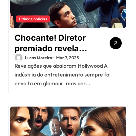
Últimas notícias
Chocante! Diretor
premiado revela
segredos obscuros
Lucas Moreira
Mar 7, 2025
Revelações que abalaram Hollywood A
da indústria do
indústria do entretenimento sempre foi
entretenimento
envolta em glamour, mas por...