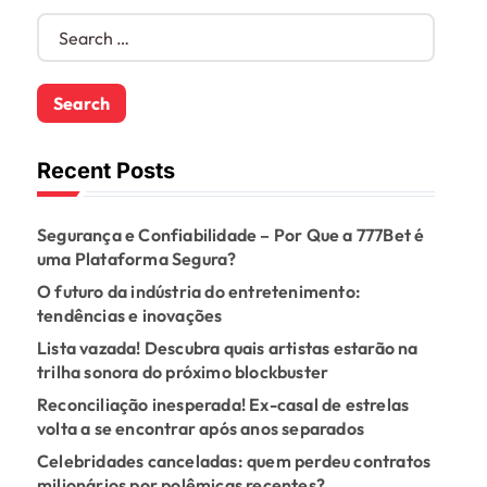
S
e
a
r
c
h
f
Recent Posts
o
r
Segurança e Confiabilidade – Por Que a 777Bet é
:
uma Plataforma Segura?
O futuro da indústria do entretenimento:
tendências e inovações
Lista vazada! Descubra quais artistas estarão na
trilha sonora do próximo blockbuster
Reconciliação inesperada! Ex-casal de estrelas
volta a se encontrar após anos separados
Celebridades canceladas: quem perdeu contratos
milionários por polêmicas recentes?