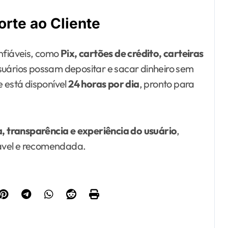
rte ao Cliente
fiáveis, como
Pix, cartões de crédito, carteiras
usuários possam depositar e sacar dinheiro sem
e está disponível
24 horas por dia
, pronto para
, transparência e experiência do usuário
,
ável e recomendada.