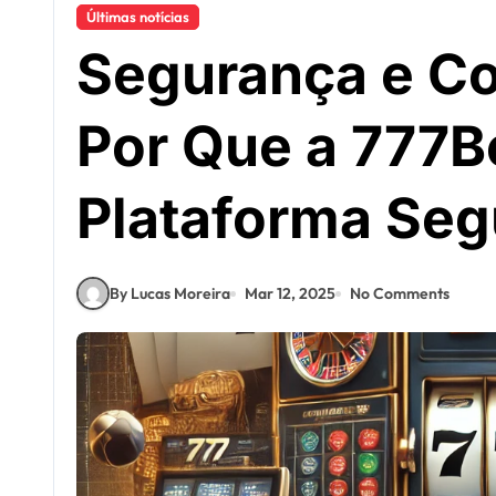
Últimas notícias
Segurança e Co
Por Que a 777B
Plataforma Seg
By Lucas Moreira
Mar 12, 2025
No Comments