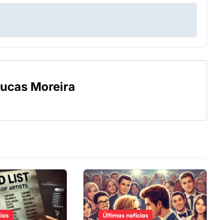
ucas Moreira
cias
Últimas notícias