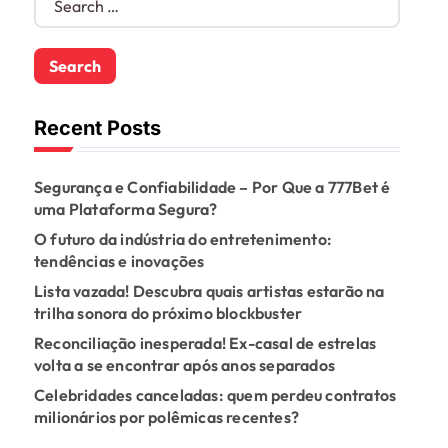
e
a
r
c
h
f
Recent Posts
o
r
Segurança e Confiabilidade – Por Que a 777Bet é
:
uma Plataforma Segura?
O futuro da indústria do entretenimento:
tendências e inovações
Lista vazada! Descubra quais artistas estarão na
trilha sonora do próximo blockbuster
Reconciliação inesperada! Ex-casal de estrelas
volta a se encontrar após anos separados
Celebridades canceladas: quem perdeu contratos
milionários por polêmicas recentes?