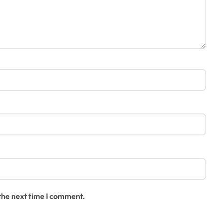
 the next time I comment.