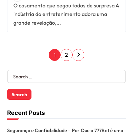
O casamento que pegou todos de surpresa A
cinema se casam em
indústria do entretenimento adora uma
cerimônia secreta
grande revelação,...
P
1
2
o
S
s
e
a
t
r
c
s
h
f
Recent Posts
p
o
r
a
Segurança e Confiabilidade – Por Que a 777Bet é uma
: