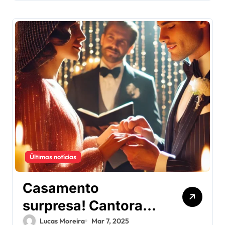
Últimas notícias
Casamento
surpresa! Cantora
pop e astro do
Lucas Moreira
Mar 7, 2025