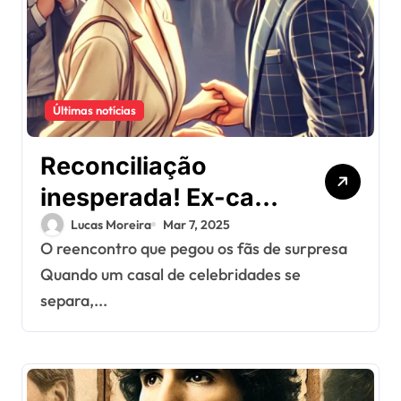
Últimas notícias
Reconciliação
inesperada! Ex-casal
de estrelas volta a se
Lucas Moreira
Mar 7, 2025
O reencontro que pegou os fãs de surpresa
encontrar após anos
Quando um casal de celebridades se
separados
separa,...