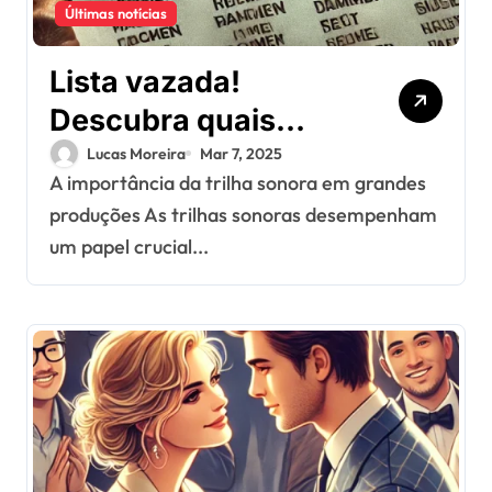
Últimas notícias
Lista vazada!
Descubra quais
artistas estarão na
Lucas Moreira
Mar 7, 2025
A importância da trilha sonora em grandes
trilha sonora do
produções As trilhas sonoras desempenham
próximo blockbuster
um papel crucial...