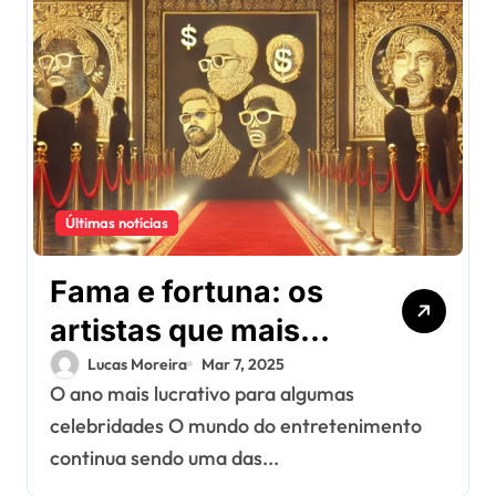
Últimas notícias
Fama e fortuna: os
artistas que mais
lucraram este ano (o
Lucas Moreira
Mar 7, 2025
O ano mais lucrativo para algumas
#3 vai te
celebridades O mundo do entretenimento
surpreender!)
continua sendo uma das...