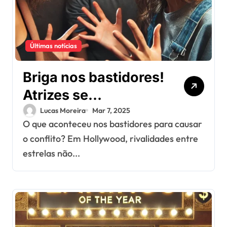
Últimas notícias
Briga nos bastidores!
Atrizes se
desentendem
Lucas Moreira
Mar 7, 2025
O que aconteceu nos bastidores para causar
durante gravações e
o conflito? Em Hollywood, rivalidades entre
clima esquenta
estrelas não...