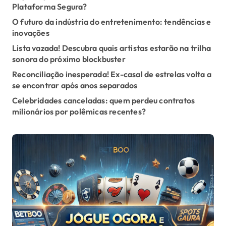
Plataforma Segura?
g
O futuro da indústria do entretenimento: tendências e
i
inovações
Lista vazada! Descubra quais artistas estarão na trilha
n
sonora do próximo blockbuster
a
Reconciliação inesperada! Ex-casal de estrelas volta a
se encontrar após anos separados
t
Celebridades canceladas: quem perdeu contratos
i
milionários por polêmicas recentes?
o
n