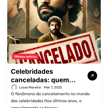
Últimas notícias
Celebridades
canceladas: quem
perdeu contratos
Lucas Moreira
Mar 7, 2025
O fenômeno do cancelamento no mundo
milionários por
das celebridades Nos últimos anos, o
polêmicas recentes?
cancelamento se tornou...