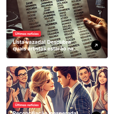
Últimas notícias
Lista vazada! Descubra
quais artistas estarão na
trilha sonora do próximo
blockbuster
Últimas notícias
Reconciliação inesperada!