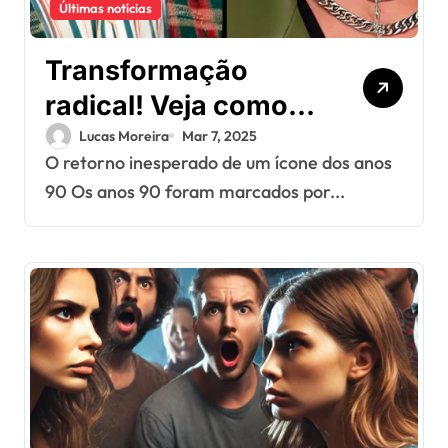
Últimas notícias
Transformação
radical! Veja como
está hoje este ex-
Lucas Moreira
Mar 7, 2025
O retorno inesperado de um ícone dos anos
ídolo dos anos 90
90 Os anos 90 foram marcados por...