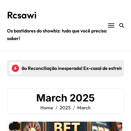
Skip
to
Rcsawi
content
Os bastidores do showbiz: tudo que você precisa
saber!
ockbuster
asal de estrelas volta a se encontrar após anos separados
Celebridades canceladas: quem perdeu contratos
Seg
March 2025
Home
2025
March