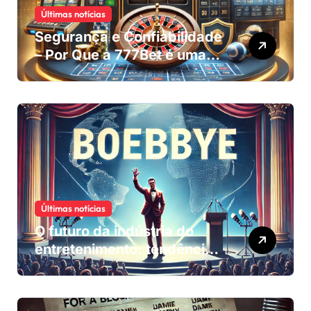
Últimas notícias
Segurança e Confiabilidade
– Por Que a 777Bet é uma
Plataforma Segura?
Últimas notícias
O futuro da indústria do
entretenimento: tendências
e inovações