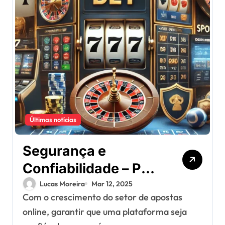
Últimas notícias
Segurança e
Confiabilidade – Por
Que a 777Bet é uma
Lucas Moreira
Mar 12, 2025
Com o crescimento do setor de apostas
Plataforma Segura?
online, garantir que uma plataforma seja