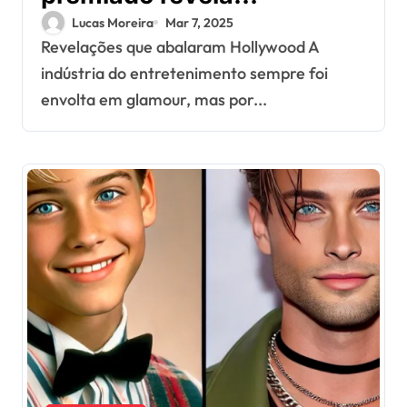
segredos obscuros
Lucas Moreira
Mar 7, 2025
Revelações que abalaram Hollywood A
da indústria do
indústria do entretenimento sempre foi
entretenimento
envolta em glamour, mas por...