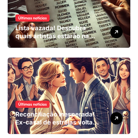
Últimas notícias
Lista vazada! Descubra
quais artistas estarão na
trilha sonora do próximo
blockbuster
Últimas notícias
Reconciliação inesperada!
Ex-casal de estrelas volta a
se encontrar após anos