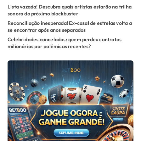
Lista vazada! Descubra quais artistas estarão na trilha
n
sonora do próximo blockbuster
a
Reconciliação inesperada! Ex-casal de estrelas volta a
se encontrar após anos separados
t
Celebridades canceladas: quem perdeu contratos
i
milionários por polêmicas recentes?
o
n