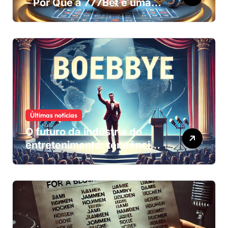
– Por Que a 777Bet é uma
Plataforma Segura?
Últimas notícias
O futuro da indústria do
entretenimento: tendências
e inovações