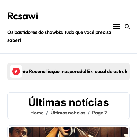
Skip
to
Rcsawi
content
Os bastidores do showbiz: tudo que você precisa
saber!
istas estarão na trilha sonora do próximo blockbuster
Reconciliação inesperada! Ex-casal de estrelas v
Cele
Últimas notícias
Home
Últimas notícias
Page 2