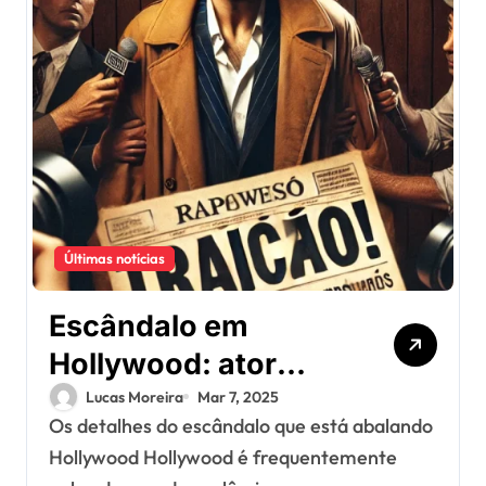
Últimas notícias
Escândalo em
Hollywood: ator
famoso é acusado
Lucas Moreira
Mar 7, 2025
Os detalhes do escândalo que está abalando
de traição e causa
Hollywood Hollywood é frequentemente
polêmica!