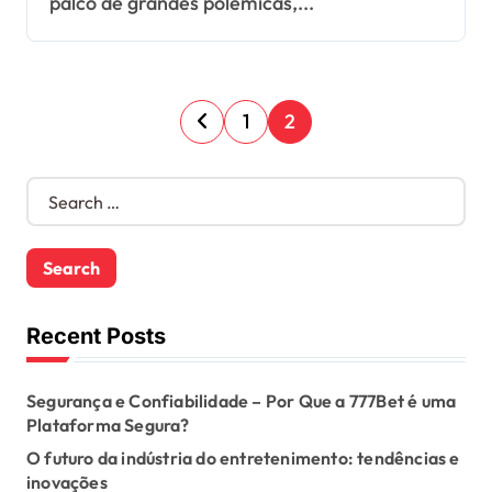
palco de grandes polêmicas,...
P
1
2
o
S
s
e
a
t
r
c
s
h
f
Recent Posts
p
o
r
a
Segurança e Confiabilidade – Por Que a 777Bet é uma
:
Plataforma Segura?
g
O futuro da indústria do entretenimento: tendências e
i
inovações